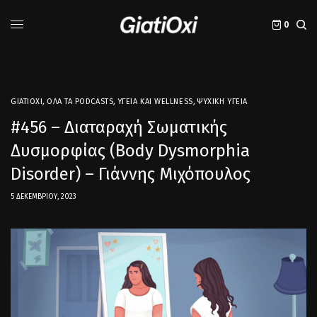
0
GIATIOXI
,
ΌΛΑ ΤΑ PODCASTS
,
ΥΓΕΊΑ ΚΑΙ WELLNESS
,
ΨΥΧΙΚΉ ΥΓΕΊΑ
#456 – Διαταραχή Σωματικής
Δυσμορφίας (Body Dysmorphia
Disorder) – Γιάννης Μιχόπουλος
5 ΔΕΚΕΜΒΡΊΟΥ, 2023