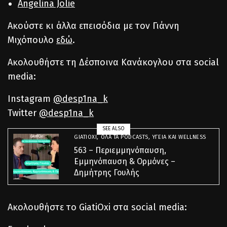
Angelina Jolie
Ακούστε κι άλλα επεισόδια με τον Γιάννη
Μιχόπουλο
εδώ
.
Ακολουθήστε τη Δέσποινα Κανάκογλου στα social
media:
Instagram
@desp1na_k
Twitter
@desp1na_k
SEE ALSO
GIATIOXI
,
ΌΛΑ ΤΑ PODCASTS
,
ΥΓΕΊΑ ΚΑΙ WELLNESS
563 – Περιεμμηνόπαυση,
Εμμηνόπαυση & Ορμόνες –
Δημήτρης Γουλής
Ακολουθήστε το GiatiOxi στα social media: