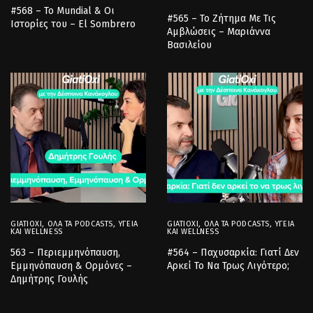
#568 – Το Mundial & Οι
#565 – Το Ζήτημα Με Τις
Ιστορίες του – El Sombrero
Αμβλώσεις – Μαριάννα
Βασιλείου
GIATIOXI
,
ΌΛΑ ΤΑ PODCASTS
,
ΥΓΕΊΑ
GIATIOXI
,
ΌΛΑ ΤΑ PODCASTS
,
ΥΓΕΊΑ
ΚΑΙ WELLNESS
ΚΑΙ WELLNESS
563 – Περιεμμηνόπαυση,
#564 – Παχυσαρκία: Γιατί Δεν
Εμμηνόπαυση & Ορμόνες –
Αρκεί Το Να Τρως Λιγότερο;
Δημήτρης Γουλής