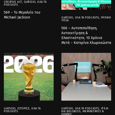
CREATIVE ACT
,
GIATIOXI
,
ΌΛΑ ΤΑ
PODCASTS
569 – Το Μεγαλείο του
Michael Jackson
GIATIOXI
,
ΌΛΑ ΤΑ PODCASTS
,
ΨΥΧΙΚΉ
ΥΓΕΊΑ
566 – Αυτοπεποίθηση,
Αυτοεκτίμηση &
Ελαστικότητα, 10 Χρόνια
Μετά – Κατερίνα Χλωροκώστα
GIATIOXI
,
ΙΣΤΟΡΊΕΣ
,
ΌΛΑ ΤΑ
GIATIOXI
,
ΌΛΑ ΤΑ PODCASTS
,
ΥΓΕΊΑ
PODCASTS
ΚΑΙ WELLNESS
,
ΦΕΜΙΝΙΣΜΌΣ &
ΛΟΑΤΚΙ+