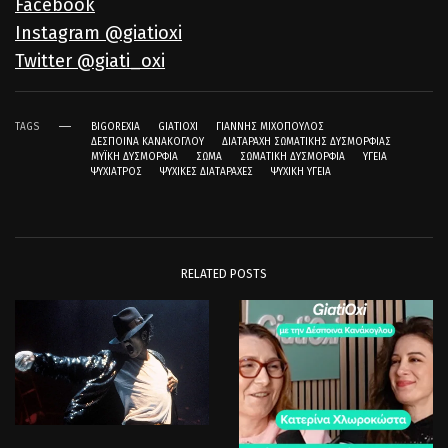
Facebook
Instagram @giatioxi
Twitter @giati_oxi
TAGS
BIGOREXIA
GIATIOXI
ΓΙΆΝΝΗΣ ΜΙΧΌΠΟΥΛΟΣ
ΔΈΣΠΟΙΝΑ ΚΑΝΆΚΟΓΛΟΥ
ΔΙΑΤΑΡΑΧΉ ΣΩΜΑΤΙΚΉΣ ΔΥΣΜΟΡΦΊΑΣ
ΜΥΪΚΉ ΔΥΣΜΟΡΦΊΑ
ΣΏΜΑ
ΣΩΜΑΤΙΚΉ ΔΥΣΜΟΡΦΊΑ
ΥΓΕΊΑ
ΨΥΧΊΑΤΡΟΣ
ΨΥΧΙΚΈΣ ΔΙΑΤΑΡΑΧΈΣ
ΨΥΧΙΚΉ ΥΓΕΊΑ
RELATED POSTS