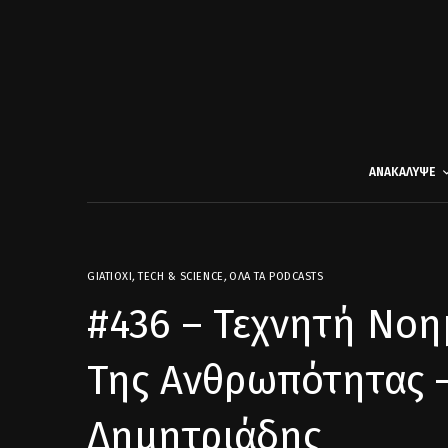
ΑΝΑΚΑΛΥΨΕ
GIATIOXI
,
TECH & SCIENCE
,
ΌΛΑ ΤΑ PODCASTS
#436 – Τεχνητή Νοη
Της Ανθρωπότητας 
Δημητριάδης