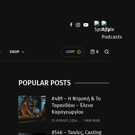
SHOP
LIGHT
0
POPULAR POSTS
#489 – Η Ντροπή & Το
Ταρανδάκι – Έλενα
Καραγεωργίου
15 ΙΟΥΛΊΟΥ, 2024
1 MIN READ
#546 – Ταινίες, Casting