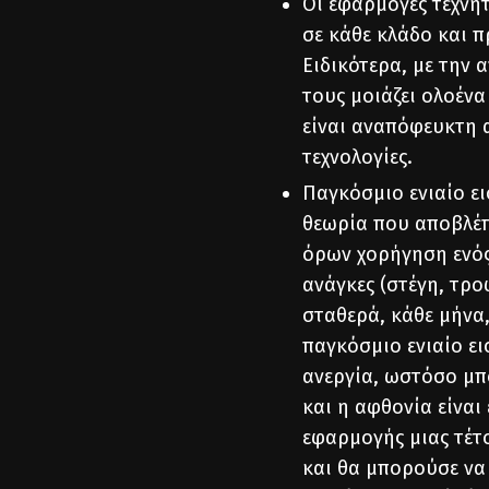
Οι εφαρμογές τεχνητ
σε κάθε κλάδο και π
Ειδικότερα, με την
τους μοιάζει ολοένα
είναι αναπόφευκτη α
τεχνολογίες.
Παγκόσμιο ενιαίο ε
θεωρία που αποβλέπε
όρων χορήγηση ενός
ανάγκες (στέγη, τρο
σταθερά, κάθε μήνα,
παγκόσμιο ενιαίο ε
ανεργία, ωστόσο μπο
και η αφθονία είναι
εφαρμογής μιας τέτ
και θα μπορούσε να 