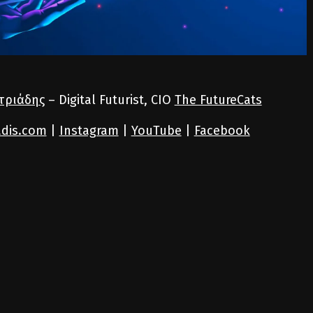
τριάδης
– Digital Futurist, CIO
The FutureCats
iadis.com
|
Instagram
|
YouTube
|
Facebook