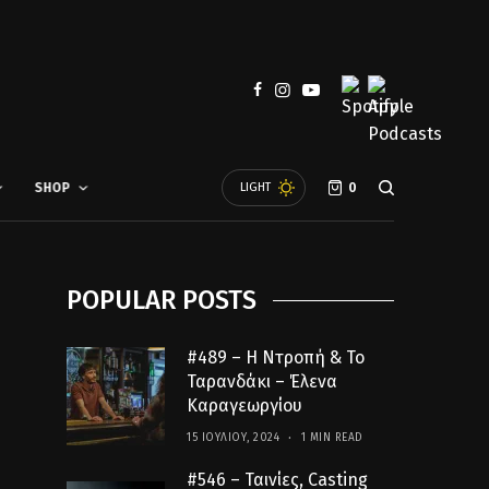
SHOP
LIGHT
0
POPULAR POSTS
#489 – Η Ντροπή & Το
Ταρανδάκι – Έλενα
Καραγεωργίου
15 ΙΟΥΛΊΟΥ, 2024
1 MIN READ
#546 – Ταινίες, Casting