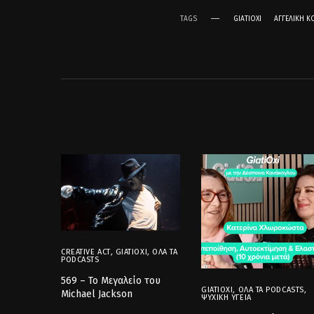
TAGS
GIATIOXI
ΑΓΓΕΛΙΚΉ 
CREATIVE ACT
,
GIATIOXI
,
ΌΛΑ ΤΑ
PODCASTS
569 – Το Μεγαλείο του
GIATIOXI
,
ΌΛΑ ΤΑ PODCASTS
,
Michael Jackson
ΨΥΧΙΚΉ ΥΓΕΊΑ