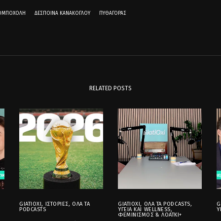
ΚΟΜΠΟΧΌΛΗ
ΔΈΣΠΟΙΝΑ ΚΑΝΆΚΟΓΛΟΥ
ΠΥΘΑΓΌΡΑΣ
RELATED POSTS
GIATIOXI
,
ΙΣΤΟΡΊΕΣ
,
ΌΛΑ ΤΑ
GIATIOXI
,
ΌΛΑ ΤΑ PODCASTS
,
G
PODCASTS
ΥΓΕΊΑ ΚΑΙ WELLNESS
,
Υ
ΦΕΜΙΝΙΣΜΌΣ & ΛΟΑΤΚΙ+