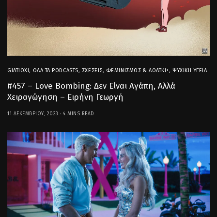
GIATIOXI
,
ΌΛΑ ΤΑ PODCASTS
,
ΣΧΈΣΕΙΣ
,
ΦΕΜΙΝΙΣΜΌΣ & ΛΟΑΤΚΙ+
,
ΨΥΧΙΚΉ ΥΓΕΊΑ
#457 – Love Bombing: Δεν Είναι Αγάπη, Αλλά
Χειραγώγηση – Ειρήνη Γεωργή
11 ΔΕΚΕΜΒΡΊΟΥ, 2023
4 MINS READ