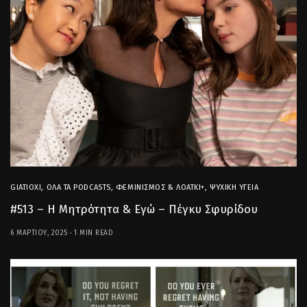
GIATIOXI
,
ΌΛΑ ΤΑ PODCASTS
,
ΦΕΜΙΝΙΣΜΌΣ & ΛΟΑΤΚΙ+
,
ΨΥΧΙΚΉ ΥΓΕΊΑ
#513 – Η Μητρότητα & Εγώ – Πέγκυ Σφυρίδου
6 ΜΑΡΤΊΟΥ, 2025
1 MIN READ