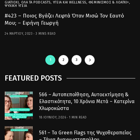
GIATIOXI
,
ΌΛΑ ΤΑ PODCASTS
,
ΥΓΕΊΑ ΚΑΙ WELLNESS
,
ΦΕΜΙΝΙΣΜΌΣ & ΛΟΑΤΚΙ+
,
ΨΥΧΙΚΉ ΥΓΕΊΑ
#423 – Ποιος Βγάζει Λεφτά Όταν Μισώ Τον Εαυτό
Μου; – Ειρήνη Γεωργή
24 ΜΑΡΤΊΟΥ, 2023
3 MINS READ
1
2
3
FEATURED POSTS
566 – Αυτοπεποίθηση, Αυτοεκτίμηση &
Ελαστικότητα, 10 Χρόνια Μετά – Κατερίνα
Χλωροκώστα
18 ΙΟΥΝΊΟΥ, 2026
1 MIN READ
561 – Τα Green Flags της Ψυχοθεραπείας
– Τάνια Αναγνωστοπούλου