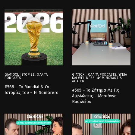
GIATIOXI
,
ΙΣΤΟΡΊΕΣ
,
ΌΛΑ ΤΑ
GIATIOXI
,
ΌΛΑ ΤΑ PODCASTS
,
ΥΓΕΊΑ
PODCASTS
ΚΑΙ WELLNESS
,
ΦΕΜΙΝΙΣΜΌΣ &
ΛΟΑΤΚΙ+
#568 – Το Mundial & Οι
#565 – Το Ζήτημα Με Τις
Ιστορίες του – El Sombrero
Αμβλώσεις – Μαριάννα
Βασιλείου