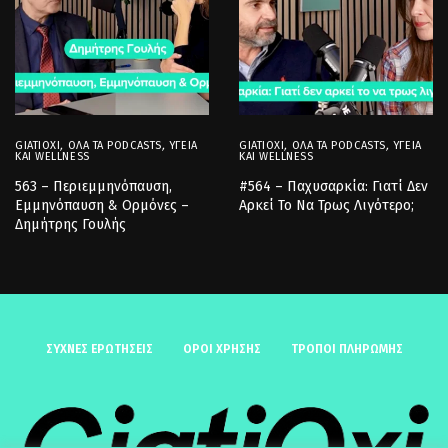
GIATIOXI
,
ΌΛΑ ΤΑ PODCASTS
,
ΥΓΕΊΑ
GIATIOXI
,
ΌΛΑ ΤΑ PODCASTS
,
ΥΓΕΊΑ
ΚΑΙ WELLNESS
ΚΑΙ WELLNESS
563 – Περιεμμηνόπαυση,
#564 – Παχυσαρκία: Γιατί Δεν
Εμμηνόπαυση & Ορμόνες –
Αρκεί Το Να Τρως Λιγότερο;
Δημήτρης Γουλής
ΣΥΧΝΈΣ ΕΡΩΤΉΣΕΙΣ
ΟΡΟΙ ΧΡΗΣΗΣ
ΤΡΟΠΟΙ ΠΛΗΡΩΜΗΣ