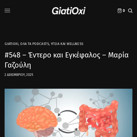
0
GIATIOXI
,
ΌΛΑ ΤΑ PODCASTS
,
ΥΓΕΊΑ ΚΑΙ WELLNESS
#548 – Έντερο και Εγκέφαλος – Μαρία
Γαζούλη
2 ΔΕΚΕΜΒΡΊΟΥ, 2025