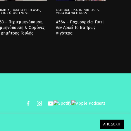
IATIOXI
,
ΌΛΑ ΤΑ PODCASTS
,
GIATIOXI
,
ΌΛΑ ΤΑ PODCASTS
,
ΓΕΊΑ ΚΑΙ WELLNESS
ΥΓΕΊΑ ΚΑΙ WELLNESS
63 – Περιεμμηνόπαυση,
#564 – Παχυσαρκία: Γιατί
μμηνόπαυση & Ορμόνες
Δεν Αρκεί Το Να Τρως
 Δημήτρης Γουλής
Λιγότερο;
ΑΠΟΔΟΧΗ