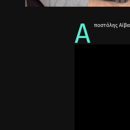
Α
ποστόλης Αϊβα