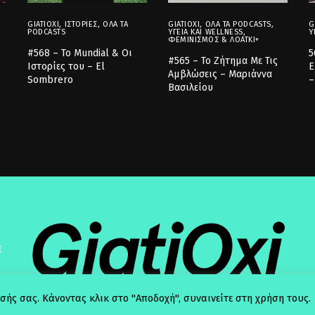
GIATIOXI
,
ΙΣΤΟΡΊΕΣ
,
ΌΛΑ ΤΑ
GIATIOXI
,
ΌΛΑ ΤΑ PODCASTS
,
G
PODCASTS
ΥΓΕΊΑ ΚΑΙ WELLNESS
,
Υ
ΦΕΜΙΝΙΣΜΌΣ & ΛΟΑΤΚΙ+
#568 – Το Mundial & Οι
5
#565 – Το Ζήτημα Με Τις
Ιστορίες του – El
Ε
Αμβλώσεις – Μαριάννα
Sombrero
–
Βασιλείου
Σ
σής σας. Κάνοντας κλικ στο "Αποδοχή", συναινείτε στη χρήση τους.
© 2025 GiatiOxi. All Rights Reserved.