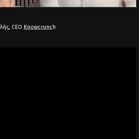
λής, CEO
Knowcrunc
h