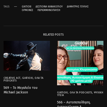
TAGS
GIATIOXI
ΔΈΣΠΟΙΝΑ ΚΑΝΆΚΟΓΛΟΥ
ΔΗΜΉΤΡΗΣ ΓΟΥΛΉΣ
ΟΡΜΌΝΕΣ
ΠΕΡΙΕΜΜΗΝΌΠΑΥΣΗ
RELATED POSTS
CREATIVE ACT
,
GIATIOXI
,
ΌΛΑ ΤΑ
PODCASTS
569 – Το Μεγαλείο του
Michael Jackson
GIATIOXI
,
ΌΛΑ ΤΑ PODCASTS
,
ΨΥΧΙΚΉ
ΥΓΕΊΑ
566 – Αυτοπεποίθηση,
Αυτοεκτίμηση &