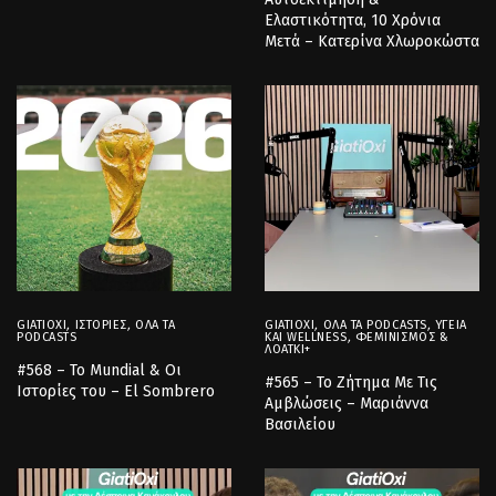
Ελαστικότητα, 10 Χρόνια
Μετά – Κατερίνα Χλωροκώστα
GIATIOXI
,
ΙΣΤΟΡΊΕΣ
,
ΌΛΑ ΤΑ
GIATIOXI
,
ΌΛΑ ΤΑ PODCASTS
,
ΥΓΕΊΑ
PODCASTS
ΚΑΙ WELLNESS
,
ΦΕΜΙΝΙΣΜΌΣ &
ΛΟΑΤΚΙ+
#568 – Το Mundial & Οι
#565 – Το Ζήτημα Με Τις
Ιστορίες του – El Sombrero
Αμβλώσεις – Μαριάννα
Βασιλείου