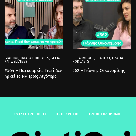
GIATIOXI
,
ΌΛΑ ΤΑ PODCASTS
,
ΥΓΕΊΑ
CREATIVE ACT
,
GIATIOXI
,
ΌΛΑ ΤΑ
ΚΑΙ WELLNESS
PODCASTS
#564 – Παχυσαρκία: Γιατί Δεν
562 – Γιάννης Οικονομίδης
Αρκεί Το Να Τρως Λιγότερο;
ΣΥΧΝΈΣ ΕΡΩΤΉΣΕΙΣ
ΟΡΟΙ ΧΡΗΣΗΣ
ΤΡΟΠΟΙ ΠΛΗΡΩΜΗΣ