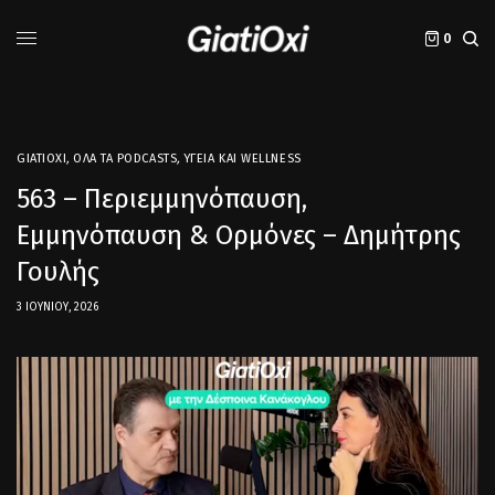
0
GIATIOXI
,
ΌΛΑ ΤΑ PODCASTS
,
ΥΓΕΊΑ ΚΑΙ WELLNESS
563 – Περιεμμηνόπαυση,
Εμμηνόπαυση & Ορμόνες – Δημήτρης
Γουλής
3 ΙΟΥΝΊΟΥ, 2026