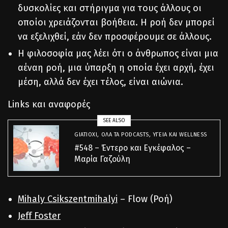
δυσκολίες και στήριγμα για τους άλλους οι
οποίοι χρειάζονται βοήθεια. Η ροή δεν μπορεί
να εξελιχθεί, εάν δεν προσφέρουμε σε άλλους.
Η φιλοσοφία μας λέει ότι ο άνθρωπος είναι μια
αέναη ροή, μια ύπαρξη η οποία έχει αρχή, έχει
μέση, αλλά δεν έχει τέλος, είναι αιώνια.
Links και αναφορές
SEE ALSO
GIATIOXI
,
ΌΛΑ ΤΑ PODCASTS
,
ΥΓΕΊΑ ΚΑΙ WELLNESS
#548 – Έντερο και Εγκέφαλος –
Μαρία Γαζούλη
Mihaly Csikszentmihalyi
– Flow (Ροή)
Jeff Foster