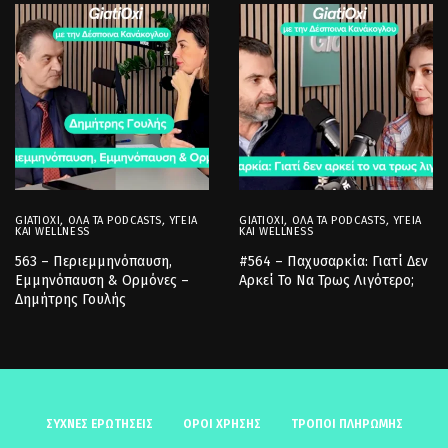
GIATIOXI
,
ΌΛΑ ΤΑ PODCASTS
,
ΥΓΕΊΑ
GIATIOXI
,
ΌΛΑ ΤΑ PODCASTS
,
ΥΓΕΊΑ
ΚΑΙ WELLNESS
ΚΑΙ WELLNESS
563 – Περιεμμηνόπαυση,
#564 – Παχυσαρκία: Γιατί Δεν
Εμμηνόπαυση & Ορμόνες –
Αρκεί Το Να Τρως Λιγότερο;
Δημήτρης Γουλής
ΣΥΧΝΈΣ ΕΡΩΤΉΣΕΙΣ
ΟΡΟΙ ΧΡΗΣΗΣ
ΤΡΟΠΟΙ ΠΛΗΡΩΜΗΣ