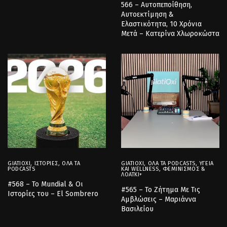
566 – Αυτοπεποίθηση,
Αυτοεκτίμηση &
Ελαστικότητα, 10 Χρόνια
Μετά – Κατερίνα Χλωροκώστα
GIATIOXI
,
ΙΣΤΟΡΊΕΣ
,
ΌΛΑ ΤΑ
GIATIOXI
,
ΌΛΑ ΤΑ PODCASTS
,
ΥΓΕΊΑ
PODCASTS
ΚΑΙ WELLNESS
,
ΦΕΜΙΝΙΣΜΌΣ &
ΛΟΑΤΚΙ+
#568 – Το Mundial & Οι
#565 – Το Ζήτημα Με Τις
Ιστορίες του – El Sombrero
Αμβλώσεις – Μαριάννα
Βασιλείου