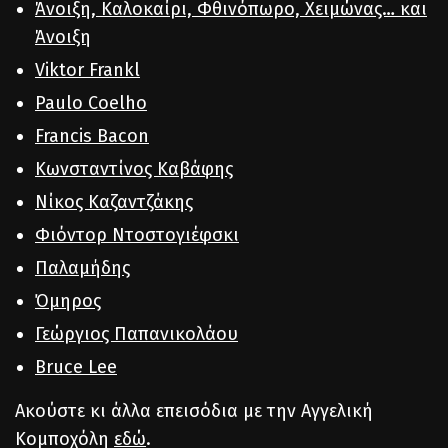
Άνοιξη, Καλοκαίρι, Φθινόπωρο, Χειμώνας… και
Άνοιξη
Viktor Frankl
Paulo Coelho
Francis Bacon
Κωνσταντίνος Καβάφης
Νίκος Καζαντζάκης
Φιόντορ Ντοστογιέφσκι
Παλαμήδης
Όμηρος
Γεώργιος Παπανικολάου
Bruce Lee
Ακούστε κι άλλα επεισόδια με την Αγγελική
Κομποχόλη
εδώ
.