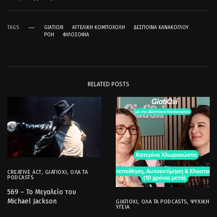
TAGS
GIATIOXI
ΑΓΓΕΛΙΚΉ ΚΟΜΠΟΧΌΛΗ
ΔΈΣΠΟΙΝΑ ΚΑΝΆΚΟΓΛΟΥ
ΡΟΉ
ΦΙΛΟΣΟΦΊΑ
RELATED POSTS
CREATIVE ACT
,
GIATIOXI
,
ΌΛΑ ΤΑ
PODCASTS
569 – Το Μεγαλείο του
Michael Jackson
GIATIOXI
,
ΌΛΑ ΤΑ PODCASTS
,
ΨΥΧΙΚΉ
ΥΓΕΊΑ