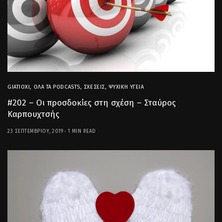
GIATIOXI
,
ΌΛΑ ΤΑ PODCASTS
,
ΣΧΈΣΕΙΣ
,
ΨΥΧΙΚΉ ΥΓΕΊΑ
#202 – Οι προσδοκίες στη σχέση – Σταύρος
Καρπουχτσής
23 ΣΕΠΤΕΜΒΡΊΟΥ, 2019
1 MIN READ