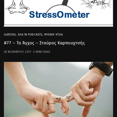
GIATIOXI
,
ΌΛΑ ΤΑ PODCASTS
,
ΨΥΧΙΚΉ ΥΓΕΊΑ
#77 – Το Άγχος – Σταύρος Καρπουχτσής
28 ΝΟΕΜΒΡΊΟΥ, 2017
2 MINS READ