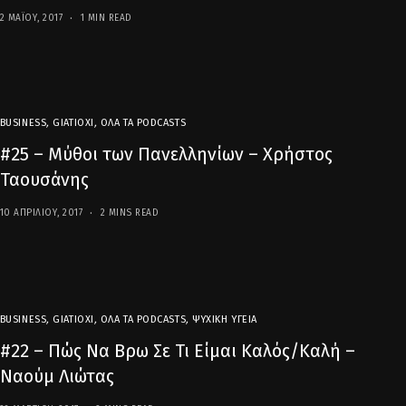
2 ΜΑΪ́ΟΥ, 2017
1 MIN READ
BUSINESS
,
GIATIOXI
,
ΌΛΑ ΤΑ PODCASTS
#25 – Μύθοι των Πανελληνίων – Χρήστος
Ταουσάνης
10 ΑΠΡΙΛΊΟΥ, 2017
2 MINS READ
BUSINESS
,
GIATIOXI
,
ΌΛΑ ΤΑ PODCASTS
,
ΨΥΧΙΚΉ ΥΓΕΊΑ
#22 – Πώς Να Βρω Σε Τι Είμαι Καλός/Καλή –
Ναούμ Λιώτας