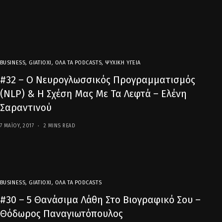
BUSINESS
,
GIATIOXI
,
ΌΛΑ ΤΑ PODCASTS
,
ΨΥΧΙΚΉ ΥΓΕΊΑ
#32 – Ο Νευρογλωσσικός Προγραμματισμός
(NLP) & Η Σχέση Μας Με Τα Λεφτά – Ελένη
Σαραντινού
7 ΜΑΪ́ΟΥ, 2017
2 MINS READ
BUSINESS
,
GIATIOXI
,
ΌΛΑ ΤΑ PODCASTS
#30 – 5 Θανάσιμα Λάθη Στο Βιογραφικό Σου –
Θόδωρος Παναγιωτόπουλος