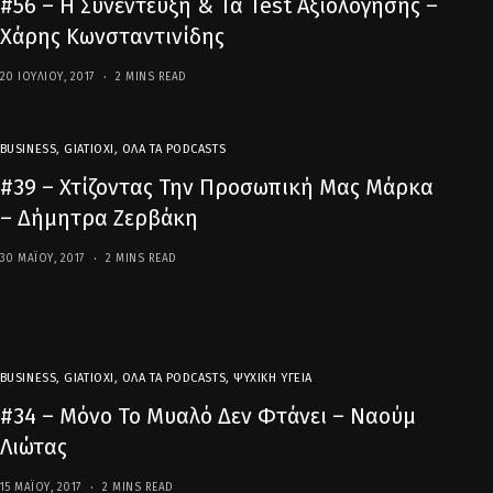
#56 – Η Συνέντευξη & Τα Test Αξιολόγησης –
Χάρης Κωνσταντινίδης
20 ΙΟΥΛΊΟΥ, 2017
2 MINS READ
BUSINESS
,
GIATIOXI
,
ΌΛΑ ΤΑ PODCASTS
#39 – Χτίζοντας Την Προσωπική Μας Μάρκα
– Δήμητρα Ζερβάκη
30 ΜΑΪ́ΟΥ, 2017
2 MINS READ
BUSINESS
,
GIATIOXI
,
ΌΛΑ ΤΑ PODCASTS
,
ΨΥΧΙΚΉ ΥΓΕΊΑ
#34 – Μόνο Το Μυαλό Δεν Φτάνει – Ναούμ
Λιώτας
15 ΜΑΪ́ΟΥ, 2017
2 MINS READ