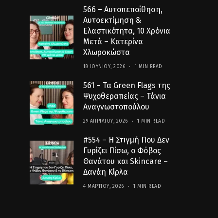
566 – Αυτοπεποίθηση,
Αυτοεκτίμηση &
Ελαστικότητα, 10 Χρόνια
Μετά – Κατερίνα
Χλωροκώστα
18 ΙΟΥΝΊΟΥ, 2026
1 MIN READ
561 – Τα Green Flags της
Ψυχοθεραπείας – Τάνια
Αναγνωστοπούλου
29 ΑΠΡΙΛΊΟΥ, 2026
1 MIN READ
#554 – Η Στιγμή Που Δεν
Γυρίζει Πίσω, ο Φόβος
Θανάτου και Skincare –
Δανάη Κίρλα
4 ΜΑΡΤΊΟΥ, 2026
1 MIN READ