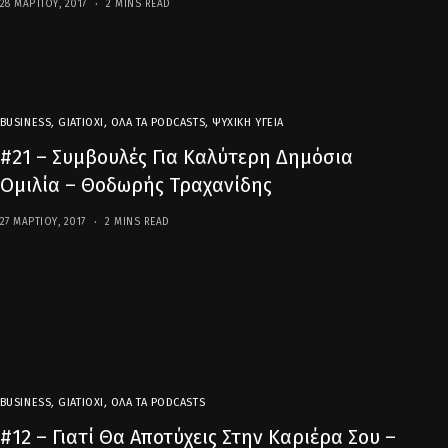
28 ΜΑΡΤΊΟΥ, 2017
2 MINS READ
BUSINESS
,
GIATIOXI
,
ΌΛΑ ΤΑ PODCASTS
,
ΨΥΧΙΚΉ ΥΓΕΊΑ
#21 – Συμβουλές Για Καλύτερη Δημόσια
Ομιλία – Θοδωρής Τραχανίδης
27 ΜΑΡΤΊΟΥ, 2017
2 MINS READ
BUSINESS
,
GIATIOXI
,
ΌΛΑ ΤΑ PODCASTS
#12 – Γιατί Θα Αποτύχεις Στην Καριέρα Σου –