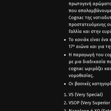
πρωτογενή αρώματα,
που απολαμβάνουμε
Cognac της νοτιοδυτ
προστατευόμενης ον
Γαλλία και στην ευρ
Το κονιάκ είναι ένα 
ο
17
αιώνα και για τη
Η παραγωγή του cog
με μια διαδικασία π
cognac ωριμάζει και
νομοθεσίας.
Οι βασικές κατηγορί
VS (Very Special)
VSOP (Very Superior