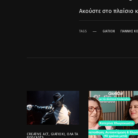
Ακούστε στο πλαίσιο κ
TAGS
GIATIOXI
ΓΙΆΝΝΗΣ Κ
CREATIVE ACT
,
GIATIOXI
,
ΌΛΑ ΤΑ
PODCASTS