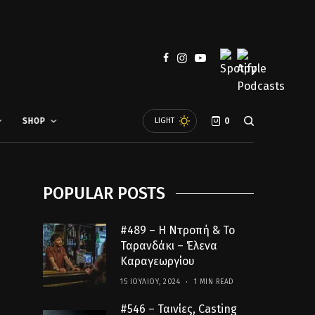
SHOP
LIGHT
0
POPULAR POSTS
#489 – Η Ντροπή & Το
Ταρανδάκι – Έλενα
Καραγεωργίου
15 ΙΟΥΛΊΟΥ, 2024
1 MIN READ
#546 – Ταινίες, Casting