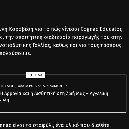
ννη Κοροβέση για το πώς γίνεσαι Cognac Educator,
c, την απαιτητική διαδικασία παραγωγής του στην
νοτιοδυτικής Γαλλίας, καθώς και για τους τρόπους
απολαύσουμε.
SEE ALSO
,
LIFESTYLE
,
ΌΛΑ ΤΑ PODCASTS
,
ΨΥΧΙΚΉ ΥΓΕΊΑ
 Η Αρμονία και η Αισθητική στη Ζωή Μας – Αγγελική
χόλη
nac είναι το σταφύλι, ένα υλικό που διαθέτει