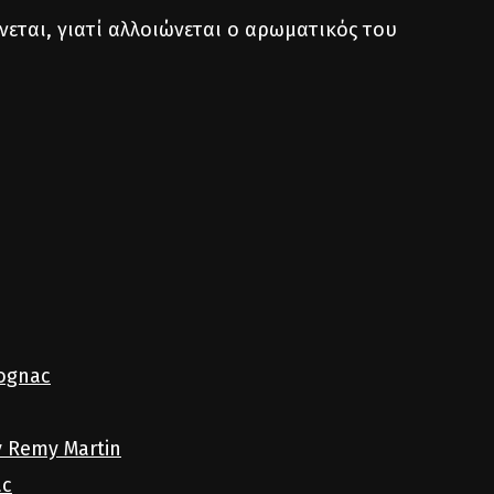
ίνεται, γιατί αλλοιώνεται ο αρωματικός του
ognac
y Remy Martin
ac