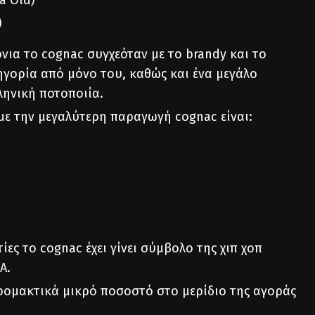
a Old)
)
όνια το cognac συγχεόταν με το brandy και το
ηγορία από μόνο του, καθώς και ένα μεγάλο
ληνική ποτοποιία.
ι με την μεγαλύτερη παραγωγή cognac είναι:
τίες το cognac έχει γίνει σύμβολο της χιπ χοπ
Α.
τρομακτικά μικρό ποσοστό στο μερίδιο της αγοράς